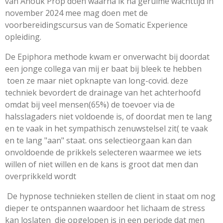
van Anouk Prop doen waarna ik na geruime wachttijd in
november 2024 mee mag doen met de
voorbereidingscursus van de Somatic Experience
opleiding.
De Epiphora methode kwam er onverwacht bij doordat
een jonge collega van mij er baat bij bleek te hebben
toen ze maar niet opknapte van long-covid. deze
techniek bevordert de drainage van het achterhoofd
omdat bij veel mensen(65%) de toevoer via de
halsslagaders niet voldoende is, of doordat men te lang
en te vaak in het sympathisch zenuwstelsel zit( te vaak
en te lang "aan" staat. ons selectieorgaan kan dan
onvoldoende de prikkels selecteren waarmee we iets
willen of niet willen en de kans is groot dat men dan
overprikkeld wordt
De hypnose technieken stellen de client in staat om nog
dieper te ontspannen waardoor het lichaam de stress
kan loslaten die opgelopen is in een periode dat men