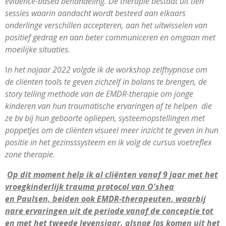
evidence-based behandeling. De therapie bestaat uit tien
sessies waarin aandacht wordt besteed aan elkaars
onderlinge verschillen accepteren, aan het uitwisselen van
positief gedrag en aan beter communiceren en omgaan met
moeilijke situaties.
I
n het najaar 2022 volgde ik de workshop zelfhypnose om
de cliënten tools te geven zichzelf in balans te brengen, de
story telling methode van de EMDR-therapie om jonge
kinderen van hun traumatische ervaringen af te helpen die
ze bv bij hun geboorte opliepen, systeemopstellingen met
poppetjes om de cliënten visueel meer inzicht te geven in hun
positie in het gezinsssysteem en ik volg de cursus voetreflex
zone therapie.
Op dit moment help ik al cliënten vanaf 9 jaar met het
vroegkinderlijk trauma protocol van O'shea
en Paulsen, beiden ook EMDR-therapeuten, waarbij
nare ervaringen uit de periode vanaf de conceptie tot
en met het tweede levensjaar. alsnog los komen uit het