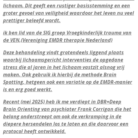
lichaam. Dit geeft een rustiger basisstemming en een
groter gevoel van veiligheid waardoor het leven nu veel
prettiger beleefd wordt.
ik ben lid van de SIG groep Vroegkinderlijk trauma van
de VEN,(Vereniging EMDR therapie Nederland)
Deze behandeling vindt grotendeels liggend plaats
waarbij lichaamsgericht interventies de opgedane
stress die al jaren in het lichaam vastzit alsnog vrij
maken. Ook gebruik ik hierbij de methode Brain
Spotting, hetgeen ook een variatie op de EMDR-manier
is en erg goed werkt.
Recent (mei 2025) heb ik me verdiept in DBR=Deep
Brain Orienting van psychiater Frank Corrigan die het
belang onderstreept om ook de verkramping in de
diepere hersendelen los te laten en die daarvoor een
protocol heeft ontwikkeld.