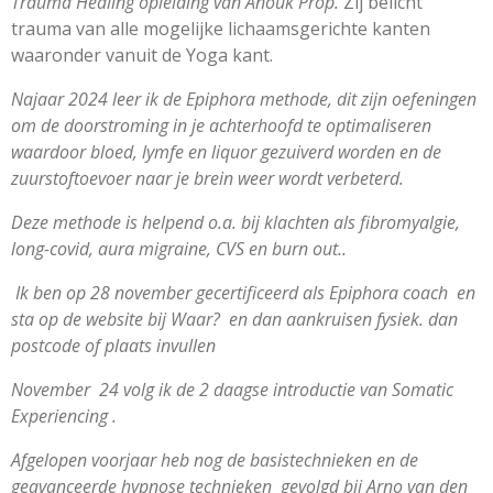
Trauma
Healing opleiding van Anouk Prop.
Zij belicht
trauma van alle mogelijke lichaamsgerichte kanten
waaronder vanuit de Yoga kant.
Najaar 2024 leer ik de Epiphora methode, dit zijn oefeningen
om de doorstroming in je achterhoofd te optimaliseren
waardoor bloed, lymfe en liquor gezuiverd worden en de
zuurstoftoevoer naar je brein weer wordt verbeterd.
Deze methode is helpend o.a. bij klachten als fibromyalgie,
long-covid, aura migraine, CVS en burn out..
Ik ben op 28 november gecertificeerd als Epiphora coach en
sta op de website bij Waar? en dan aankruisen fysiek. dan
postcode of plaats invullen
November 24 volg ik de 2 daagse introductie van Somatic
Experiencing .
Afgelopen voorjaar heb nog de basistechnieken en de
geavanceerde hypnose technieken gevolgd bij Arno van den